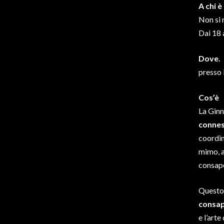
​A chi è
Non si 
Dai 18 a
Dove.
presso 
Cos’è
La Ginn
connes
coordin
mimo, a
consap
Questo 
consap
e l’arte