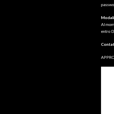
passwor
Modali
Al mome
entro D
Contat
APPR