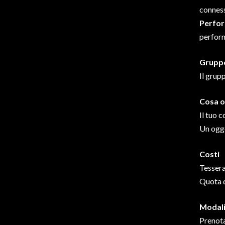
conness
Perfor
perform
Grupp
Il grup
Cosa o
Il tuo 
Un ogge
Costi
Tessera
Quota d
Modalit
Prenota