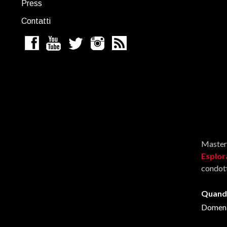
Press
Contatti
Masterc
Esplor
condott
Quand
Domeni