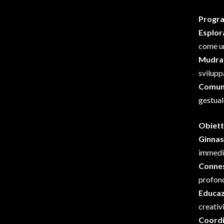
Progr
Esplor
come un
Mudra 
svilupp
Comuni
gestual
Obiett
Ginnas
immedia
Conne
profond
Educaz
creativ
Coordi