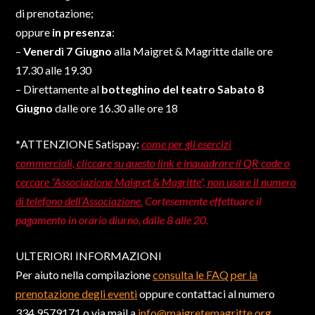
di prenotazione;
oppure
in presenza
:
–
Venerdì 7 Giugno
alla Maigret & Magritte dalle ore
17.30 alle 19.30
– Direttamente al
botteghino del teatro Sabato 8
Giugno
dalle ore 16.30 alle ore 18
*
ATTENZIONE Satispay:
come per gli esercizi
commerciali, cliccare su questo link e inquadrare il QR code o
cercare “Associazione Maigret & Magritte”, non usare il numero
di telefono dell’Associazione.
Cortesemente effettuare il
pagamento in orario diurno, dalle 8 alle 20.
ULTERIORI INFORMAZIONI
Per aiuto nella compilazione
consulta le FAQ per la
prenotazione degli eventi
oppure contattaci al numero
334.9579171 o via mail a
info@maigretemagritte.org